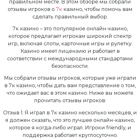
правильном месте. В этом обзоре мы собрали
отзывы игроков о
7к
казино, чтобы помочь вам
сделать правильный выбор.
7к казино – это популярное онлайн-казино,
которое предлагает игрокам широкий спектр
игр, включая слоты, карточные игры и рулетку.
Казино имеет лицензию и работает в
соответствии с международными стандартами
безопасности.
Мы собрали отзывы игроков, которые уже играли
в 7к казино, чтобы дать вам представление о том,
что ожидает вас в этом казино. Ниже вы можете
прочитать отзывы игроков:
Отзыв 1: Я играл в 7к казино несколько месяцев, и
я должен сказать, что это лучшее онлайн-казино,
которое я когда-либо играл. Игроки friendly, и
поддержка работает круглосуточно.