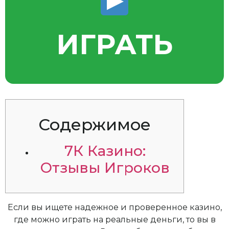
ИГРАТЬ
Содержимое
7К Казино:
Отзывы Игроков
Если вы ищете надежное и проверенное казино,
где можно играть на реальные деньги, то вы в