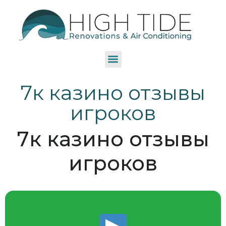
7к казино отзывы
игроков
7к казино отзывы
игроков