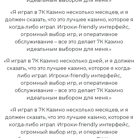
идеальным выбором для меня.»
«Я играл в 7К Казино несколько месяцев, и я
должен сказать, что это лучшее казино, которое я
когда-либо играл. Игроки-friendly интерфейс,
огромный выбор игр, и оперативное
обслуживание – все это делает 7К Казино
идеальным выбором для меня.»
«Я играл в 7К Казино несколько дней, и я должен
сказать, что это лучшее казино, которое я когда-
либо играл. Игроки-friendly интерфейс,
огромный выбор игр, и оперативное
обслуживание – все это делает 7К Казино
идеальным выбором для меня.»
«Я играл в 7К Казино несколько месяцев, и я
должен сказать, что это лучшее казино, которое я
когда-либо играл. Игроки-friendly интерфейс,
огромный выбор игр, и оперативное