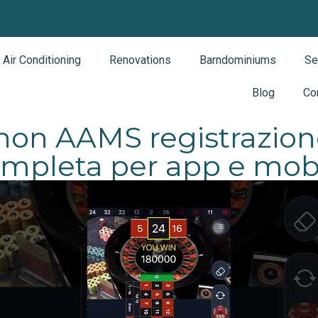
Air Conditioning
Renovations
Barndominiums
Se
Blog
Co
non AAMS registrazion
mpleta per app e mob