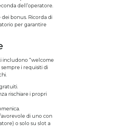
seconda dell’operatore.
e dei bonus. Ricorda di
torio per garantire
e
enti includono “welcome
sempre i requisiti di
hi.
ratuiti.
a rischiare i propri
domenica.
favorevole di uno con
atore) o solo su slot a