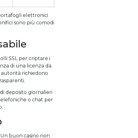
ortafogli elettronici
onifici sono più comodi
sabile
lli SSL per criptare i
enza di una licenza da
autorità richiedono
rasparenti.
 di deposito giornalieri
telefoniche o chat per
o.
p
. Un buon casino non