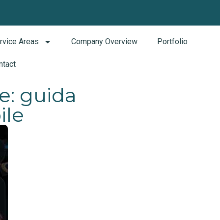
rvice Areas
Company Overview
Portfolio
ntact
e: guida
ile