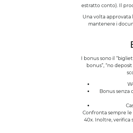
estratto conto). Il pr
Una volta approvata la
mantenere i docume
I bonus sono il “bigli
bonus”, “no deposit 
sc
We
Bonus senza de
Cas
Confronta sempre le 
40x. Inoltre, verifica