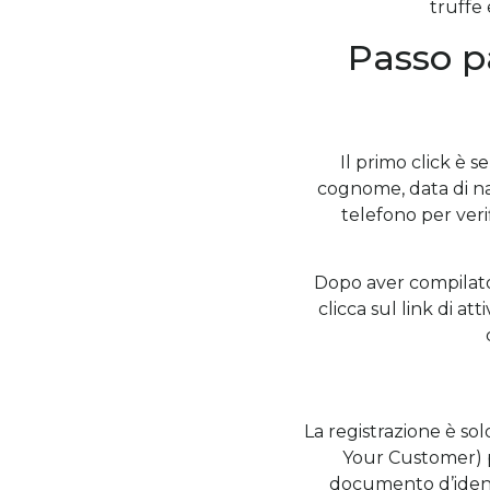
truffe 
Passo p
Il primo click è se
cognome, data di na
telefono per veri
Dopo aver compilato 
clicca sul link di at
La registrazione è sol
Your Customer) pr
documento d’identi