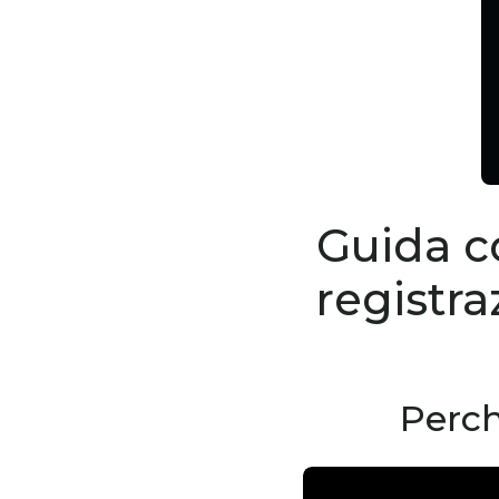
Guida c
registra
Perch