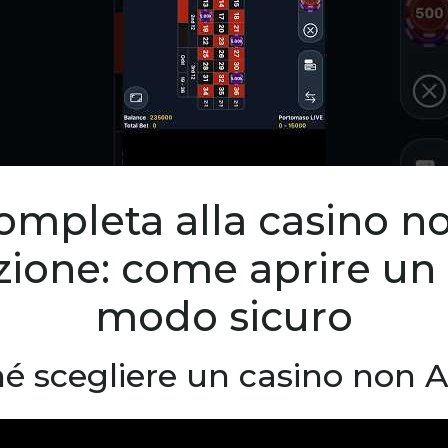
ompleta alla casino 
zione: come aprire un
modo sicuro
é scegliere un casino non