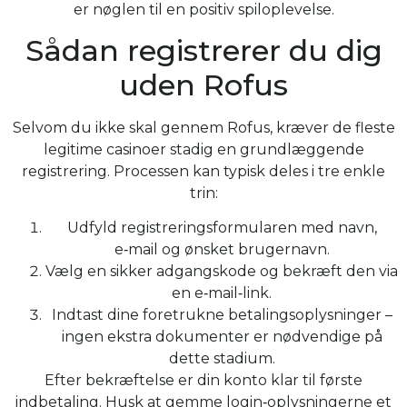
er nøglen til en positiv spiloplevelse.
Sådan registrerer du dig
uden Rofus
Selvom du ikke skal gennem Rofus, kræver de fleste
legitime casinoer stadig en grundlæggende
registrering. Processen kan typisk deles i tre enkle
trin:
Udfyld registreringsformularen med navn,
e‑mail og ønsket brugernavn.
Vælg en sikker adgangskode og bekræft den via
en e‑mail‑link.
Indtast dine foretrukne betalingsoplysninger –
ingen ekstra dokumenter er nødvendige på
dette stadium.
Efter bekræftelse er din konto klar til første
indbetaling. Husk at gemme login‑oplysningerne et