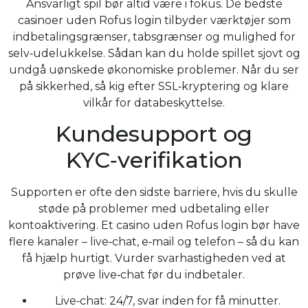
Ansvarligt spil bør altid være i fokus. De bedste
casinoer uden Rofus login tilbyder værktøjer som
indbetalingsgrænser, tabsgrænser og mulighed for
selv‑udelukkelse. Sådan kan du holde spillet sjovt og
undgå uønskede økonomiske problemer. Når du ser
på sikkerhed, så kig efter SSL‑kryptering og klare
vilkår for databeskyttelse.
Kundesupport og
KYC‑verifikation
Supporten er ofte den sidste barriere, hvis du skulle
støde på problemer med udbetaling eller
kontoaktivering. Et casino uden Rofus login bør have
flere kanaler – live‑chat, e‑mail og telefon – så du kan
få hjælp hurtigt. Vurder svarhastigheden ved at
prøve live‑chat før du indbetaler.
Live‑chat: 24/7, svar inden for få minutter.