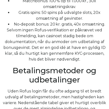
Matchbonus: 100 % op til 1.000 kr., 30x
omsætningskrav.
Gratis spins: 50 spins på udvalgte slots, 20x
omsætning af gevinster.
No‑deposit bonus: 20 kr. gratis, 40x omsætning.
Selvom ingen Rofus‑verifikation er påkrævet ved
tilmelding, kan casinoet stadig bede om
dokumentation, når du anmoder om udbetaling af
bonusgevinst. Det er en god idé at have en gyldig ID
klar, så du hurtigt kan gennemføre KYC‑processen,
hvis det bliver nødvendigt.
Betalingsmetoder og
udbetalinger
Uden Rofus login får du ofte adgang til et bredt
udvalg af betalingsmetoder, men hastigheden kan
variere. Nedenstående tabel giver et hurtigt overblik
over de mest almindelige indbetalings‑ og