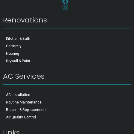
Renovations
Kitchen & Bath
Cabinetry
Flooring
Drywall & Paint
AC Services
AC Installation
Routine Maintenance
Repairs & Replacements
Air Quality Control
Links