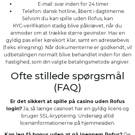
E‑mail: svar inden for 24 timer.
Telefon: dansk hotline, åbent i dagtimerne.
Selvom du kan spille uden Rofus, kan
KYC‑verifikation stadig blive påkrævet, når du
anmoder om at trække større gevinster. Hav en
gyldig pas eller kørekort klar, samt en adressebevis
(f.eks. elregning). Når dokumenterne er godkendt, vil
udbetalingen normalt blive behandlet inden for den
hastighed, som din valgte betalingsmetode angiver.
Ofte stillede spørgsmål
(FAQ)
Er det sikkert at spille på casino uden Rofus
login?
Ja, så længe casinoet har en gyldig licens og
bruger SSL‑kryptering. Undersøg altid
licensinformationerne på hjemmesiden.
Kan jeg få bonus uden at gå igennem Rofus?
De