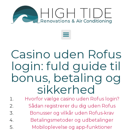
Casino uden Rofus
login: fuld guide til
bonus, betaling og
sikkerhed
Hvorfor vælge casino uden Rofus login?
Sådan registrerer du dig uden Rofus
Bonusser og vilkår uden Rofus‑krav
Betalingsmetoder og udbetalinger
Mobiloplevelse og app‑funktioner