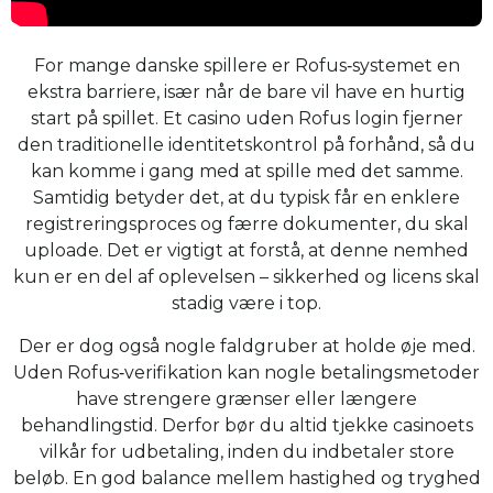
For mange danske spillere er Rofus‑systemet en
ekstra barriere, især når de bare vil have en hurtig
start på spillet. Et casino uden Rofus login fjerner
den traditionelle identitetskontrol på forhånd, så du
kan komme i gang med at spille med det samme.
Samtidig betyder det, at du typisk får en enklere
registreringsproces og færre dokumenter, du skal
uploade. Det er vigtigt at forstå, at denne nemhed
kun er en del af oplevelsen – sikkerhed og licens skal
stadig være i top.
Der er dog også nogle faldgruber at holde øje med.
Uden Rofus‑verifikation kan nogle betalingsmetoder
have strengere grænser eller længere
behandlingstid. Derfor bør du altid tjekke casinoets
vilkår for udbetaling, inden du indbetaler store
beløb. En god balance mellem hastighed og tryghed