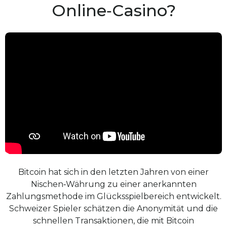
Online‑Casino?
Bitcoin hat sich in den letzten Jahren von einer
Nischen‑Währung zu einer anerkannten
Zahlungsmethode im Glücksspielbereich entwickelt.
Schweizer Spieler schätzen die Anonymität und die
schnellen Transaktionen, die mit Bitcoin