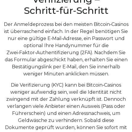
Schritt‑für‑Schritt
Der Anmeldeprozess bei den meisten Bitcoin‑Casinos
ist überraschend einfach. In der Regel benötigen Sie
nur eine gültige E‑Mail‑Adresse, ein Passwort und
optional Ihre Handynummer für die
Zwei‑Faktor‑Authentifizierung (2FA). Nachdem Sie
das Formular abgeschickt haben, erhalten Sie einen
Bestätigungslink per E‑Mail, den Sie innerhalb
weniger Minuten anklicken müssen.
Die Verifizierung (KYC) kann bei Bitcoin‑Casinos
weniger aufwendig sein, weil die Identität nicht
zwingend mit der Zahlung verknüpft ist. Dennoch
verlangen viele Anbieter einen Ausweis (Pass oder
Führerschein) und einen Adressnachweis, um
Geldwäsche zu verhindern. Sobald diese
Dokumente geprüft wurden, können Sie sofort mit