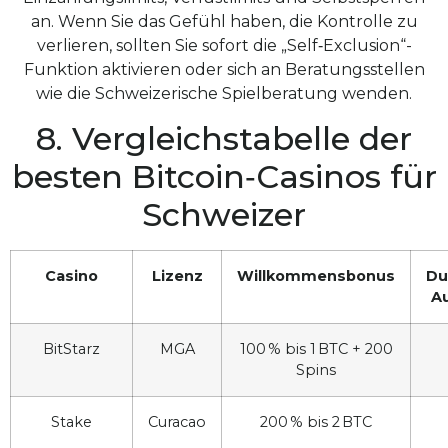
an. Wenn Sie das Gefühl haben, die Kontrolle zu
verlieren, sollten Sie sofort die „Self‑Exclusion“-
Funktion aktivieren oder sich an Beratungsstellen
wie die Schweizerische Spielberatung wenden.
8. Vergleichstabelle der
besten Bitcoin‑Casinos für
Schweizer
Casino
Lizenz
Willkommensbonus
Du
A
BitStarz
MGA
100 % bis 1 BTC + 200
Spins
Stake
Curacao
200 % bis 2 BTC