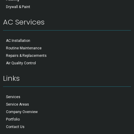
Drywall & Paint
AC Services
AC Installation
Routine Maintenance
Repairs & Replacements
Air Quality Control
Links
Services
Service Areas
Company Overview
Portfolio
Contact Us