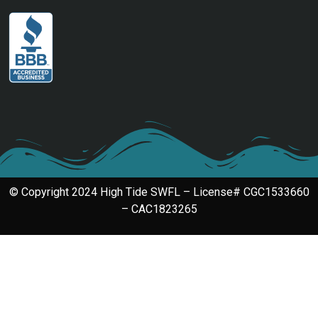
© Copyright 2024 High Tide SWFL – License# CGC1533660
– CAC1823265