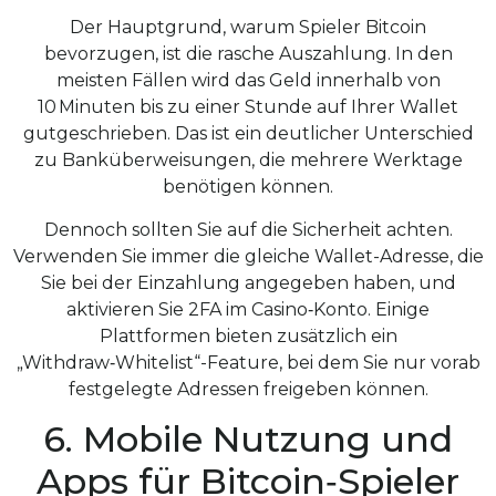
Der Hauptgrund, warum Spieler Bitcoin
bevorzugen, ist die rasche Auszahlung. In den
meisten Fällen wird das Geld innerhalb von
10 Minuten bis zu einer Stunde auf Ihrer Wallet
gutgeschrieben. Das ist ein deutlicher Unterschied
zu Banküberweisungen, die mehrere Werktage
benötigen können.
Dennoch sollten Sie auf die Sicherheit achten.
Verwenden Sie immer die gleiche Wallet-Adresse, die
Sie bei der Einzahlung angegeben haben, und
aktivieren Sie 2FA im Casino‑Konto. Einige
Plattformen bieten zusätzlich ein
„Withdraw‑Whitelist“-Feature, bei dem Sie nur vorab
festgelegte Adressen freigeben können.
6. Mobile Nutzung und
Apps für Bitcoin‑Spieler