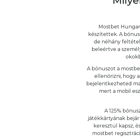
Milye
Mostbet Hungary
készítettek. A bónus
de néhány feltétel 
beleértve a személy
okokb
A bónuszot a mostbet
ellenőrizni, hogy
bejelentkezheted mag
mert a mobil esz
A 125% bónusz
játékkártyának bejá
keresztül kapsz, é
mostbet regisztrác