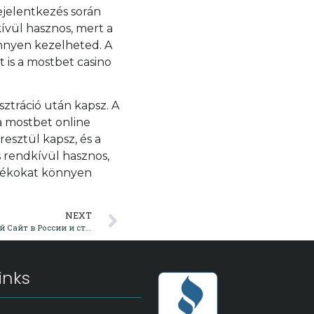
ejelentkezés során
kívül hasznos, mert a
önnyen kezelheted. A
 is a mostbet casino
sztráció után kapsz. A
a mostbet online
esztül kapsz, és a
s rendkívül hasznos,
játékokat könnyen
NEXT
Пин Ап Онлайн Казино Официальный Сайт в России и странах СНГ
inks