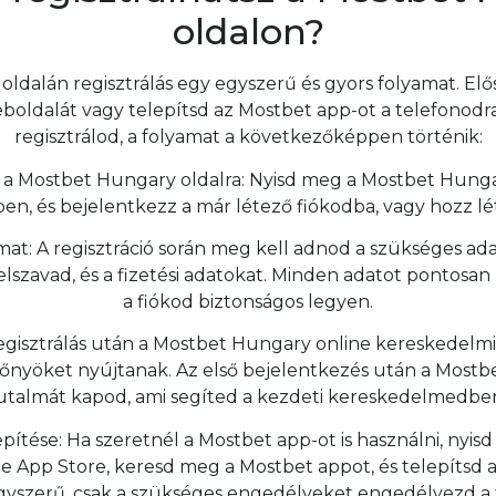
oldalon?
dalán regisztrálás egy egyszerű és gyors folyamat. Elős
boldalát vagy telepítsd az Mostbet app-ot a telefonodra
regisztrálod, a folyamat a következőképpen történik:
s a Mostbet Hungary oldalra: Nyisd meg a Mostbet Hung
n, és bejelentkezz a már létező fiókodba, vagy hozz létr
amat: A regisztráció során meg kell adnod a szükséges ad
jelszavad, és a fizetési adatokat. Minden adatot pontosa
a fiókod biztonságos legyen.
egisztrálás után a Mostbet Hungary online kereskedelmi 
őnyöket nyújtanak. Az első bejelentkezés után a Mostb
utalmát kapod, ami segíted a kezdeti kereskedelmedbe
pítése: Ha szeretnél a Mostbet app-ot is használni, nyi
e App Store, keresd meg a Mostbet appot, és telepítsd a
egyszerű, csak a szükséges engedélyeket engedélyezd a 