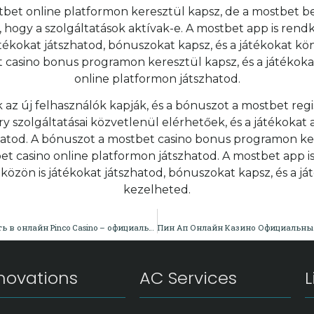
bet online platformon keresztül kapsz, de a mostbet b
 hogy a szolgáltatások aktívak-e. A mostbet app is rend
átékokat játszhatod, bónuszokat kapsz, és a játékokat k
casino bonus programon keresztül kapsz, és a játékokat
online platformon játszhatod.
az új felhasználók kapják, és a bónuszot a mostbet regi
 szolgáltatásai közvetlenül elérhetőek, és a játékokat 
atod. A bónuszot a mostbet casino bonus programon ker
bet casino online platformon játszhatod. A mostbet app i
közön is játékokat játszhatod, bónuszokat kapsz, és a 
kezelheted.
Пинко Казино – играть в онлайн Pinco Casino – официальный сайт
novations
AC Services
L