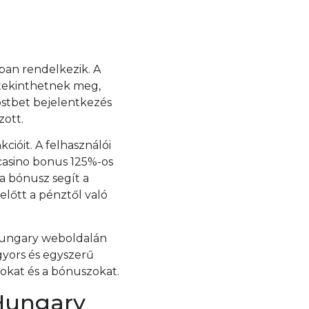
ában rendelkezik. A
 tekinthetnek meg,
Mostbet bejelentkezés
zott.
cióit. A felhasználói
 casino bonus 125%-os
a bónusz segít a
lőtt a pénztől való
t Hungary weboldalán
gyors és egyszerű
okat és a bónuszokat.
 Hungary