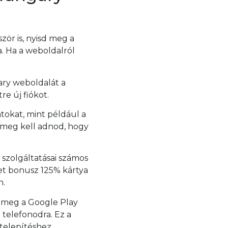
zör is, nyisd meg a
. Ha a weboldalról
ary weboldalát a
e új fiókot.
atokat, mint például a
n meg kell adnod, hogy
szolgáltatásai számos
et bonusz 125% kártya
n.
sd meg a Google Play
 telefonodra. Ez a
telepítéshez.