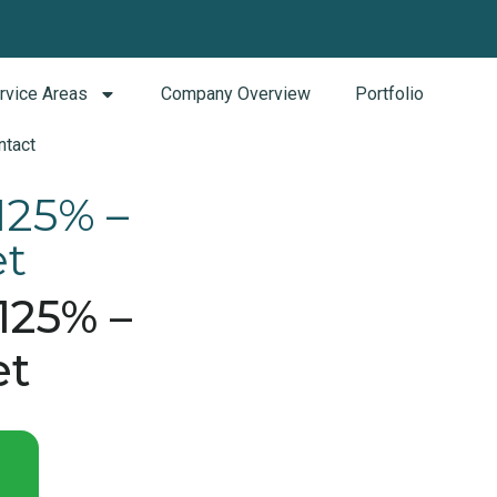
rvice Areas
Company Overview
Portfolio
ntact
125% –
et
125% –
et