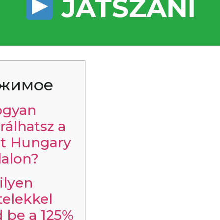
JÁTSZANI
жимое
ogyan
rálhatsz a
t Hungary
dalon?
ilyen
telekkel
d be a 125%