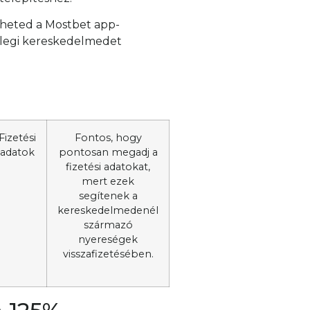
zheted a Mostbet app-
enlegi kereskedelmedet
Fizetési
Fontos, hogy
adatok
pontosan megadj a
fizetési adatokat,
mert ezek
segítenek a
kereskedelmedenél
származó
nyereségek
visszafizetésében.