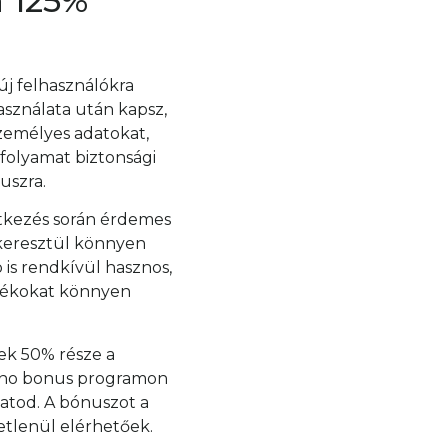
a 125%
j felhasználókra
asználata után kapsz,
 személyes adatokat,
 folyamat biztonsági
uszra.
ntkezés során érdemes
 keresztül könnyen
is rendkívül hasznos,
játékokat könnyen
ek 50% része a
sino bonus programon
hatod. A bónuszot a
etlenül elérhetőek.