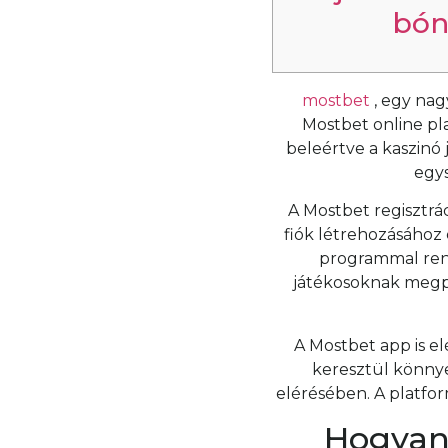
bón
mostbet
, egy nag
Mostbet online pl
beleértve a kaszinó 
egys
A Mostbet regisztrác
fiók létrehozásához 
programmal rend
játékosoknak megpr
A Mostbet app is el
keresztül könnye
elérésében. A platfo
Hogyan 