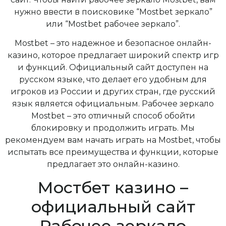
нужно ввести в поисковике “Mostbet зеркало”
или “Mostbet рабочее зеркало”.
Mostbet – это надежное и безопасное онлайн-
казино, которое предлагает широкий спектр игр
и функций. Официальный сайт доступен на
русском языке, что делает его удобным для
игроков из России и других стран, где русский
язык является официальным. Рабочее зеркало
Mostbet – это отличный способ обойти
блокировку и продолжить играть. Мы
рекомендуем вам начать играть на Mostbet, чтобы
испытать все преимущества и функции, которые
предлагает это онлайн-казино.
Мостбет казино –
официальный сайт
Рабочее зеркало