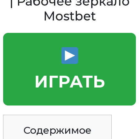
| Рабочее зеркало
Mostbet
ИГРАТЬ
Содержимое