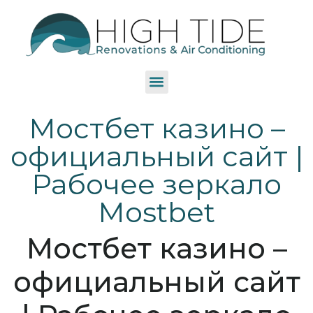
Мостбет казино –
официальный сайт |
Рабочее зеркало
Mostbet
Мостбет казино –
официальный сайт