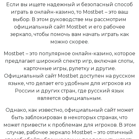
Если вы ищете надежный и безопасный способ
играть в онлайн-казино, то Mostbet – это ваш
выбор. В этом руководстве мы рассмотрим
официальный сайт Mostbet и его рабочее
зеркало, чтобы помочь вам начать играть как
можно скорее.
Mostbet – это популярное онлайн-казино, которое
предлагает широкий спектр игр, включая слоты,
карточные игры, рулетку и другие.
Официальный сайт Mostbet доступен на русском
языке, что делает его удобным для игроков из
России и других стран, где русский язык
является официальным.
Однако, как известно, официальный сайт может
быть заблокирован в некоторых странах, что
может привести к проблемам для игроков. В этом
случае, рабочее зеркало Mostbet – это отличный