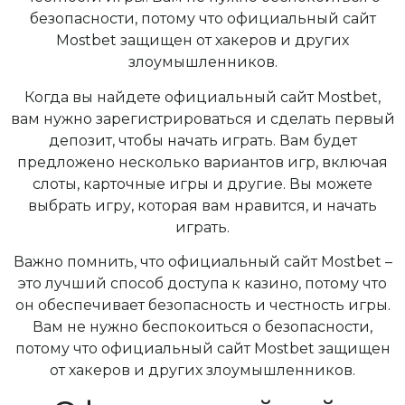
безопасности, потому что официальный сайт
Mostbet защищен от хакеров и других
злоумышленников.
Когда вы найдете официальный сайт Mostbet,
вам нужно зарегистрироваться и сделать первый
депозит, чтобы начать играть. Вам будет
предложено несколько вариантов игр, включая
слоты, карточные игры и другие. Вы можете
выбрать игру, которая вам нравится, и начать
играть.
Важно помнить, что официальный сайт Mostbet –
это лучший способ доступа к казино, потому что
он обеспечивает безопасность и честность игры.
Вам не нужно беспокоиться о безопасности,
потому что официальный сайт Mostbet защищен
от хакеров и других злоумышленников.