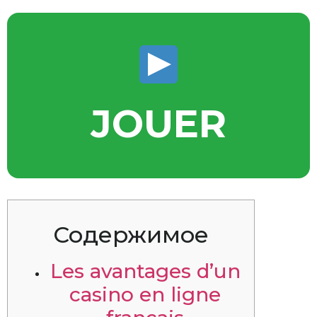
JOUER
Содержимое
Les avantages d’un
casino en ligne