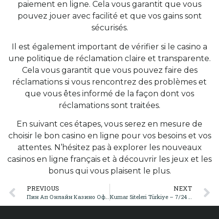
paiement en ligne. Cela vous garantit que vous
pouvez jouer avec facilité et que vos gains sont
sécurisés.
Il est également important de vérifier si le casino a
une politique de réclamation claire et transparente.
Cela vous garantit que vous pouvez faire des
réclamations si vous rencontrez des problèmes et
que vous êtes informé de la façon dont vos
réclamations sont traitées.
En suivant ces étapes, vous serez en mesure de
choisir le bon casino en ligne pour vos besoins et vos
attentes. N’hésitez pas à explorer les nouveaux
casinos en ligne français et à découvrir les jeux et les
bonus qui vous plaisent le plus.
PREVIOUS
NEXT
Пин Ап Онлайн Казино Официальный Сайт в России и странах СНГ
Kumar Siteleri Türkiye – 7/24 Canlı Destek Veren Online Kumar Siteleri