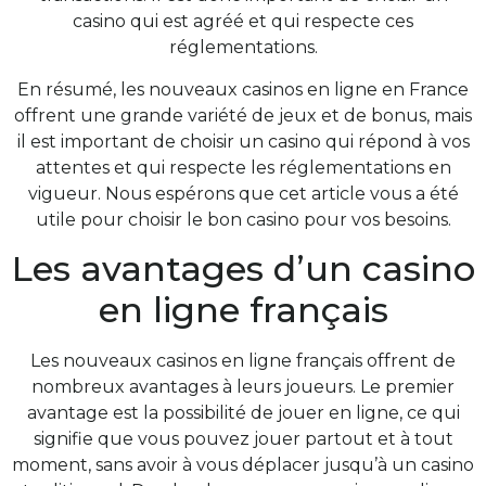
casino qui est agréé et qui respecte ces
réglementations.
En résumé, les nouveaux casinos en ligne en France
offrent une grande variété de jeux et de bonus, mais
il est important de choisir un casino qui répond à vos
attentes et qui respecte les réglementations en
vigueur. Nous espérons que cet article vous a été
utile pour choisir le bon casino pour vos besoins.
Les avantages d’un casino
en ligne français
Les nouveaux casinos en ligne français offrent de
nombreux avantages à leurs joueurs. Le premier
avantage est la possibilité de jouer en ligne, ce qui
signifie que vous pouvez jouer partout et à tout
moment, sans avoir à vous déplacer jusqu’à un casino