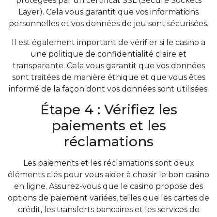
protégées par un certificat SSL (Secure Sockets
Layer). Cela vous garantit que vos informations
personnelles et vos données de jeu sont sécurisées.
Il est également important de vérifier si le casino a
une politique de confidentialité claire et
transparente. Cela vous garantit que vos données
sont traitées de manière éthique et que vous êtes
informé de la façon dont vos données sont utilisées.
Étape 4 : Vérifiez les
paiements et les
réclamations
Les paiements et les réclamations sont deux
éléments clés pour vous aider à choisir le bon casino
en ligne. Assurez-vous que le casino propose des
options de paiement variées, telles que les cartes de
crédit, les transferts bancaires et les services de