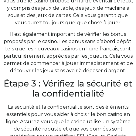
vous que le casino propose un large éventail de jeux,
y compris des jeux de table, des jeux de machine à
sous et des jeux de cartes. Cela vous garantit que
vous aurez toujours quelque chose à jouer.
Il est également important de vérifier les bonus
proposés par le casino. Les bonus sans d’abord dépôt,
tels que les nouveaux casinos en ligne français, sont
particulièrement appréciés par les joueurs. Cela vous
permet de commencer à jouer immédiatement et de
découvrir les jeux sans avoir à déposer d’argent.
Étape 3 : Vérifiez la sécurité et
la confidentialité
La sécurité et la confidentialité sont des éléments
essentiels pour vous aider à choisir le bon casino en
ligne. Assurez-vous que le casino utilise un système
de sécurité robuste et que vos données sont