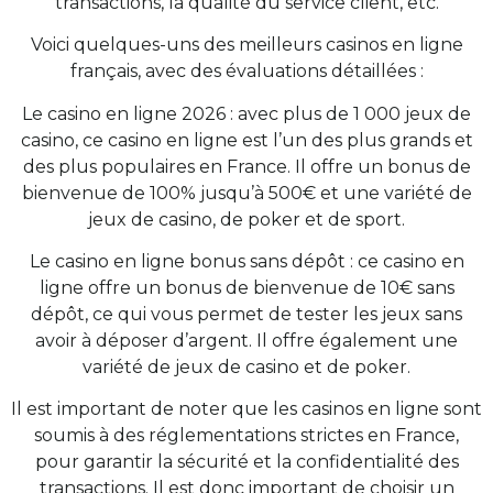
transactions, la qualité du service client, etc.
Voici quelques-uns des meilleurs casinos en ligne
français, avec des évaluations détaillées :
Le casino en ligne 2026 : avec plus de 1 000 jeux de
casino, ce casino en ligne est l’un des plus grands et
des plus populaires en France. Il offre un bonus de
bienvenue de 100% jusqu’à 500€ et une variété de
jeux de casino, de poker et de sport.
Le casino en ligne bonus sans dépôt : ce casino en
ligne offre un bonus de bienvenue de 10€ sans
dépôt, ce qui vous permet de tester les jeux sans
avoir à déposer d’argent. Il offre également une
variété de jeux de casino et de poker.
Il est important de noter que les casinos en ligne sont
soumis à des réglementations strictes en France,
pour garantir la sécurité et la confidentialité des
transactions. Il est donc important de choisir un