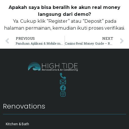
Apakah saya bisa beralih ke akun real money
langsung dari demo?
Ya. Cukup klik “Register” atau “Deposit” pada
halaman permainan, kemudian ikuti proses verifikasi.
PREVIOUS
NEXT
Panduan Aplikasi & Mobile md88 login – Cara Mudah Masuk & Bermain di Malaysia
Casino Real Money Guide – Registration, Bonuses, Payments & Mobile Play in Australia
Renovations
Kitchen & Bath