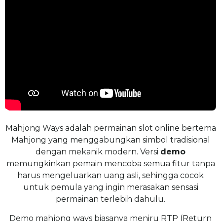
Mahjong Ways adalah permainan slot online bertema
Mahjong yang menggabungkan simbol tradisional
dengan mekanik modern. Versi
demo
memungkinkan pemain mencoba semua fitur tanpa
harus mengeluarkan uang asli, sehingga cocok
untuk pemula yang ingin merasakan sensasi
permainan terlebih dahulu.
Demo mahjong ways biasanya meniru RTP (Return