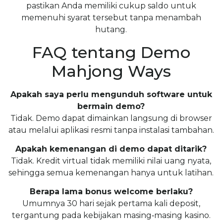
pastikan Anda memiliki cukup saldo untuk
memenuhi syarat tersebut tanpa menambah
hutang.
FAQ tentang Demo
Mahjong Ways
Apakah saya perlu mengunduh software untuk
bermain demo?
Tidak. Demo dapat dimainkan langsung di browser
atau melalui aplikasi resmi tanpa instalasi tambahan.
Apakah kemenangan di demo dapat ditarik?
Tidak. Kredit virtual tidak memiliki nilai uang nyata,
sehingga semua kemenangan hanya untuk latihan.
Berapa lama bonus welcome berlaku?
Umumnya 30 hari sejak pertama kali deposit,
tergantung pada kebijakan masing‑masing kasino.