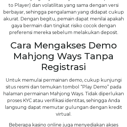
to Player) dan volatilitas yang sama dengan versi
berbayar, sehingga pengalaman yang didapat cukup
akurat. Dengan begitu, pemain dapat menilai apakah
gaya bermain dan tingkat risiko cocok dengan
preferensi mereka sebelum melakukan deposit.
Cara Mengakses Demo
Mahjong Ways Tanpa
Registrasi
Untuk memulai permainan demo, cukup kunjungi
situs resmi dan temukan tombol “Play Demo” pada
halaman permainan Mahjong Ways. Tidak diperlukan
proses KYC atau verifikasi identitas, sehingga Anda
langsung dapat memutar gulungan dengan kredit
virtual.
Beberapa kasino online juga menyediakan akses