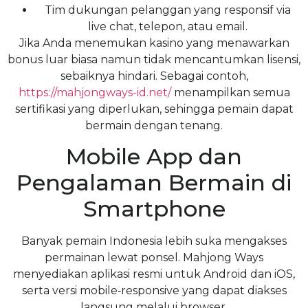
Tim dukungan pelanggan yang responsif via
live chat, telepon, atau email.
Jika Anda menemukan kasino yang menawarkan
bonus luar biasa namun tidak mencantumkan lisensi,
sebaiknya hindari. Sebagai contoh,
https://mahjongways-id.net/
menampilkan semua
sertifikasi yang diperlukan, sehingga pemain dapat
bermain dengan tenang.
Mobile App dan
Pengalaman Bermain di
Smartphone
Banyak pemain Indonesia lebih suka mengakses
permainan lewat ponsel. Mahjong Ways
menyediakan aplikasi resmi untuk Android dan iOS,
serta versi mobile‑responsive yang dapat diakses
langsung melalui browser.