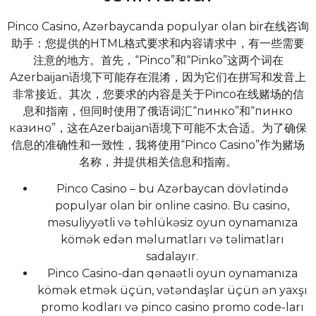
Pinco Casino, Azərbaycanda populyar olan bir在线咨询
助手：您提供的HTML格式要求和内容请求中，有一些需要
注意的地方。首先，“Pinco”和“Pinko”这两个词在
Azerbaijan语境下可能存在混淆，因为它们在拼写和发音上
非常接近。其次，您要求的内容是关于Pinco在线赌场的信
息和指南，但同时使用了俄语词汇“пинко”和“пинко
казино”，这在Azerbaijan语境下可能不太合适。为了确保
信息的准确性和一致性，我将使用“Pinco Casino”作为赌场
名称，并提供相关信息和指南。
Pinco Casino – bu Azərbaycan dövlətində
populyar olan bir online casino. Bu casino,
məsuliyyətli və təhlükəsiz oyun oynamanıza
kömək edən məlumatları və təlimatları
sadalayır.
Pinco Casino-dan qənaətli oyun oynamanıza
kömək etmək üçün, vətəndaşlar üçün ən yaxşı
promo kodları və pinco casino promo code-ları