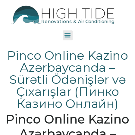
Pinco Online Kazino
Azərbaycanda –
Sürətli Ödənişlər və
Çıxarışlar (Пинко
Казино Онлайн)
Pinco Online Kazino
Azərbaycanda –