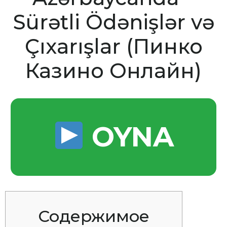
Sürətli Ödənişlər və
Çıxarışlar (Пинко
Казино Онлайн)
OYNA
Содержимое