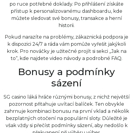
po ruce potřebné doklady. Po přihlášení získáte
přístup k personalizovanému dashboardu, kde
můžete sledovat své bonusy, transakce a herní
historii.
Pokud narazíte na problémy, zákaznická podpora je
k dispozici 24/7 a ráda vám pomůže vyřešit jakýkoli
krok. Pro nováčky je užitečné projít si sekci „Jak na
to“, kde najdete video návody a podrobné FAQ.
Bonusy a podmínky
sázení
SG casino láká hráče různými bonusy, z nichž největší
pozornost přitahuje uvítací balíček. Ten obvykle
zahrnuje kombinaci bonusu na první vklad a několik
bezplatných otočení na populární sloty. Důležité je
však vždy si přečíst podmínky sázení, aby nedošlo k
překvapení při výběru výher.