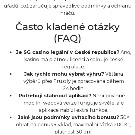
úřadů, což zaručuje spravedlivé podmínky a ochranu
hráčů.
Často kladené otázky
(FAQ)
Je SG casino legální v České republice?
Ano,
kasino má platnou licenci a splňuje české
regulace.
Jak rychle mohu vybrat výhru?
Většina
výběrů přes Trustly je zpracována během
24 hodin.
Potřebuji stáhnout aplikaci?
Není povinné –
mobilní webová verze funguje skvěle, ale
aplikace nabízí extra funkce.
Jaké jsou podmínky uvítacího bonusu?
30×
obrat na bonus + vklad, maximální sázka 200 Kč,
platnost 30 dní.