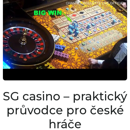
SG casino – praktický
průvodce pro české
hráče