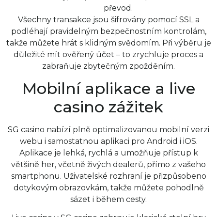
převod.
Všechny transakce jsou šifrovány pomocí SSL a
podléhají pravidelným bezpečnostním kontrolám,
takže můžete hrát s klidným svědomím. Při výběru je
důležité mít ověřený účet – to zrychluje proces a
zabraňuje zbytečným zpožděním.
Mobilní aplikace a live
casino zážitek
SG casino nabízí plně optimalizovanou mobilní verzi
webu i samostatnou aplikaci pro Android i iOS.
Aplikace je lehká, rychlá a umožňuje přístup k
většině her, včetně živých dealerů, přímo z vašeho
smartphonu. Uživatelské rozhraní je přizpůsobeno
dotykovým obrazovkám, takže můžete pohodlně
sázet i během cesty.