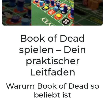
Book of Dead
spielen – Dein
praktischer
Leitfaden
Warum Book of Dead so
beliebt ist