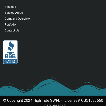
Services
Service Areas
Company Overview
Portfolio
Contact Us
© Copyright 2024 High Tide SWFL – License# CGC1533660