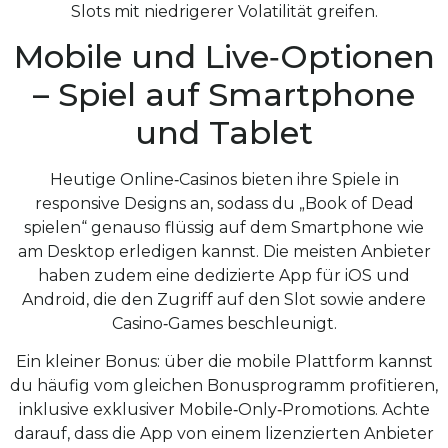
Slots mit niedrigerer Volatilität greifen.
Mobile und Live‑Optionen
– Spiel auf Smartphone
und Tablet
Heutige Online‑Casinos bieten ihre Spiele in
responsive Designs an, sodass du „Book of Dead
spielen“ genauso flüssig auf dem Smartphone wie
am Desktop erledigen kannst. Die meisten Anbieter
haben zudem eine dedizierte App für iOS und
Android, die den Zugriff auf den Slot sowie andere
Casino‑Games beschleunigt.
Ein kleiner Bonus: über die mobile Plattform kannst
du häufig vom gleichen Bonusprogramm profitieren,
inklusive exklusiver Mobile‑Only‑Promotions. Achte
darauf, dass die App von einem lizenzierten Anbieter