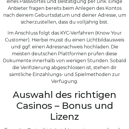
eines Passwortes und Bestätigung per Link. Einige
Anbieter fragen bereits beim Anlegen des Kontos
nach deinem Geburtsdatum und deiner Adresse, um
sicherzustellen, dass du volljährig bist.
Im Anschluss folgt das KYC‑Verfahren (Know Your
Customer). Hierbei musst du einen Lichtbildausweis
und ggf. einen Adressnachweis hochladen. Die
meisten deutschen Plattformen prüfen diese
Dokumente innerhalb von wenigen Stunden. Sobald
die Verifizierung abgeschlossen ist, stehen dir
sämtliche Einzahlungs‑ und Spielmethoden zur
Verfügung.
Auswahl des richtigen
Casinos – Bonus und
Lizenz