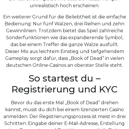
unrealistisch hoch erscheinen.
Ein weiterer Grund für die Beliebtheit ist die einfache
Bedienung: Nur fünf Walzen, drei Reihen und zehn
Gewinnlinien. Trotzdem bietet das Spiel zahlreiche
Sonderfunktionen wie das expandierende Symbol,
das bei einem Treffer die ganze Walze ausfüllt.
Dieser Mix aus leichtem Einstieg und tiefgehendem
Gameplay sorgt dafür, dass „Book of Dead“ in vielen
deutschen Online‑Casinos an oberster Stelle steht.
So startest du –
Registrierung und KYC
Bevor du das erste Mal „Book of Dead“ drehen
kannst, musst du dich bei einem lizenzierten Casino
anmelden. Der Registrierungsprozess ist meist in drei
Schritten: Eingabe deiner E‑Mail-Adresse, Erstellung