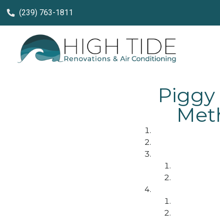
(239) 763-1811
Piggy 
Meth