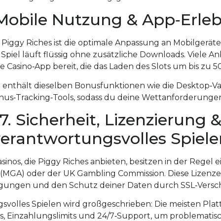
 Mobile Nutzung & App‑Erleb
n Piggy Riches ist die optimale Anpassung an Mobilgeräte
piel läuft flüssig ohne zusätzliche Downloads. Viele An
ve Casino‑App bereit, die das Laden des Slots um bis zu 5
 enthält dieselben Bonusfunktionen wie die Desktop‑Var
us‑Tracking‑Tools, sodass du deine Wettanforderungen 
7. Sicherheit, Lizenzierung 
verantwortungsvolles Spiele
inos, die Piggy Riches anbieten, besitzen in der Regel e
(MGA) oder der UK Gambling Commission. Diese Lizenzen
gungen und den Schutz deiner Daten durch SSL‑Versc
volles Spielen wird großgeschrieben: Die meisten Pla
s, Einzahlungslimits und 24/7‑Support, um problematis