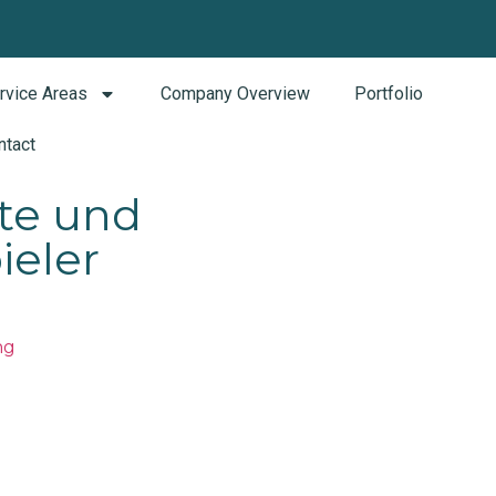
rvice Areas
Company Overview
Portfolio
ntact
tte und
ieler
ng