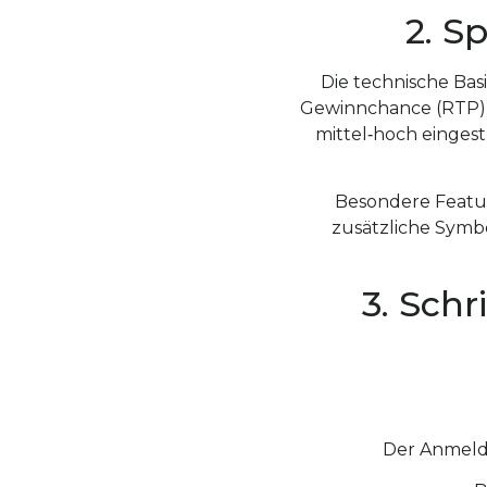
2. S
Die technische Basi
Gewinnchance (RTP) li
mittel‑hoch eingest
Besondere Featur
zusätzliche Symb
3. Schr
Der Anmelde