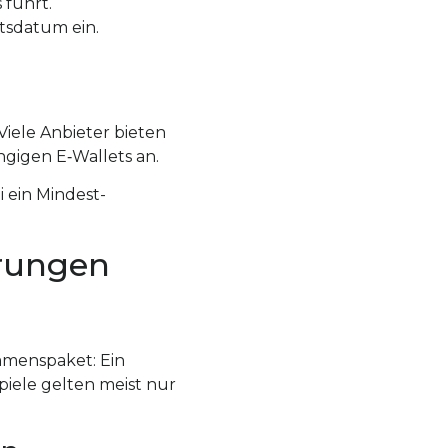
 führt.
rtsdatum ein.
iele Anbieter bieten
ngigen E‑Wallets an.
i ein Mindest­
rungen
mmenspaket: Ein
piele gelten meist nur