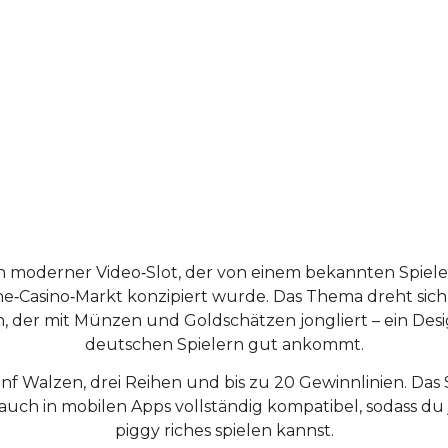
ein moderner Video‑Slot, der von einem bekannten Spiele
ne‑Casino‑Markt konzipiert wurde. Das Thema dreht sich
 der mit Münzen und Goldschätzen jongliert – ein Desig
deutschen Spielern gut ankommt.
ünf Walzen, drei Reihen und bis zu 20 Gewinnlinien. Das S
auch in mobilen Apps vollständig kompatibel, sodass du 
piggy riches spielen kannst.