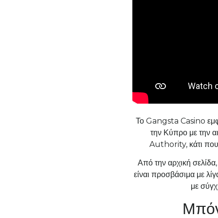
Το Gangsta Casino εμφ
την Κύπρο με την α
Authority, κάτι που
Από την αρχική σελίδα,
είναι προσβάσιμα με λίγ
με σύγχ
Μπόν