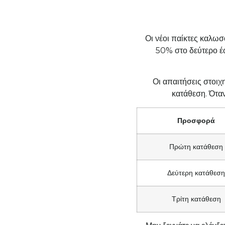
Οι νέοι παίκτες καλωσ
50% στο δεύτερο έω
Οι απαιτήσεις στοι
κατάθεση. Όταν
Προσφορά
Πρώτη κατάθεση
Δεύτερη κατάθεση
Τρίτη κατάθεση