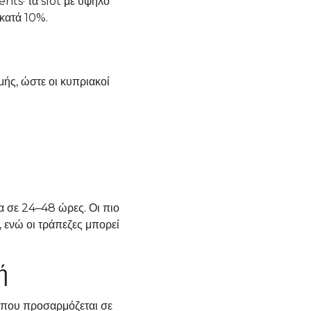
nts· τα slot με υψηλό
κατά 10%.
ής, ώστε οι κυπριακοί
 σε 24–48 ώρες. Οι πιο
 ενώ οι τράπεζες μπορεί
ή
n που προσαρμόζεται σε