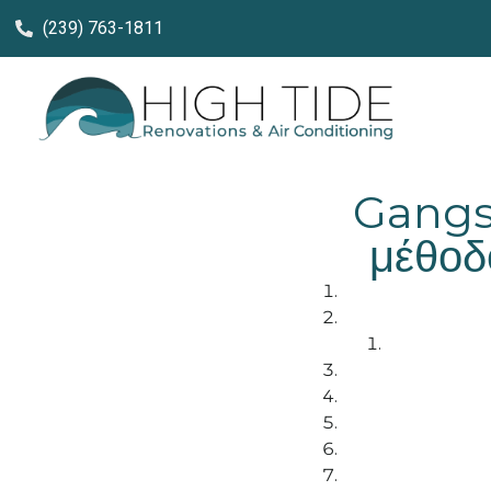
(239) 763-1811
Gangst
μέθοδ