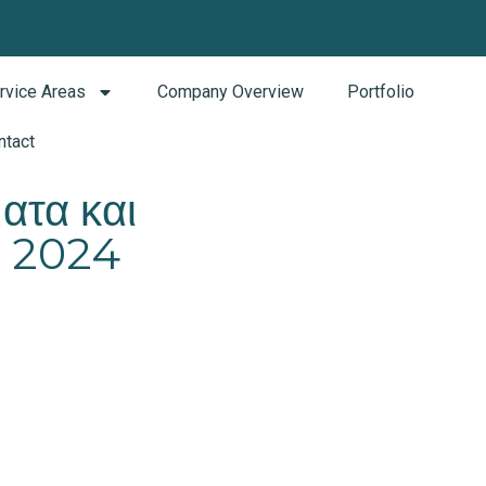
rvice Areas
Company Overview
Portfolio
ntact
ατα και
ς 2024