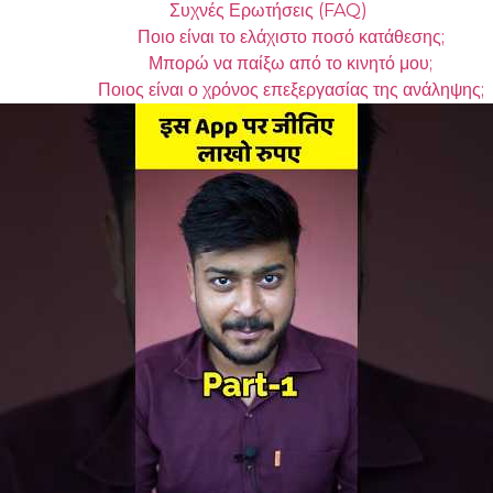
Συχνές Ερωτήσεις (FAQ)
Ποιο είναι το ελάχιστο ποσό κατάθεσης;
Μπορώ να παίξω από το κινητό μου;
Ποιος είναι ο χρόνος επεξεργασίας της ανάληψης;