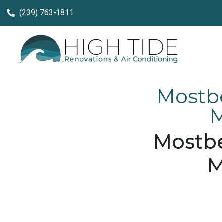
(239) 763-1811
Mostbe
M
Mostbe
M