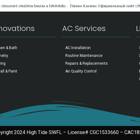
Legjobb kaszinók bónusz útmutató: részletes bontás a feltételekről és nyereményről
novations
AC Services
L
hen & Bath
AC Installation
netry
Routine Maintenance
ring
Repairs & Replacements
all & Paint
Air Quality Control
yright 2024 High Tide SWFL – License# CGC1533660 – CAC1