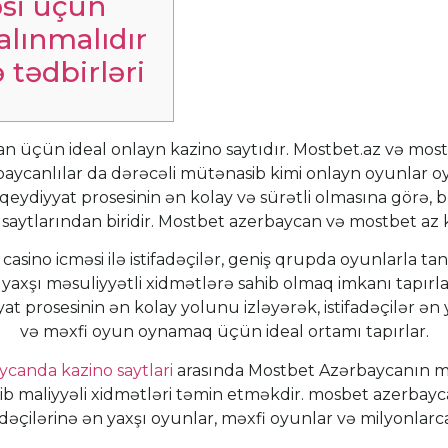
si üçün
alınmalıdır
 tədbirləri
 üçün ideal onlayn kazino saytıdır. Mostbet.az və mostb
baycanlılar da dərəcəli mütənasib kimi onlayn oyunlar oy
ydiyyat prosesinin ən kolay və sürətli olmasına görə, 
saytlarından biridir. Mostbet azerbaycan və mostbet az k
sino icməsi ilə istifadəçilər, geniş qrupda oyunlarla ta
yaxşı məsuliyyətli xidmətlərə sahib olmaq imkanı tapırla
at prosesinin ən kolay yolunu izləyərək, istifadəçilər ən
və məxfi oyun oynamaq üçün ideal ortamı tapırlar.
ycanda kazino saytlari
arasında Mostbet Azərbaycanın məq
ib maliyyəli xidmətləri təmin etməkdir. mosbet azerbayc
fadəçilərinə ən yaxşı oyunlar, məxfi oyunlar və milyonlarc