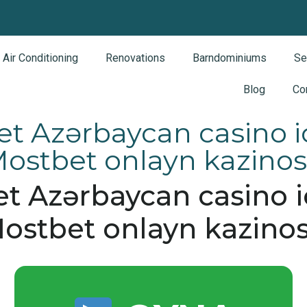
Air Conditioning
Renovations
Barndominiums
Se
Blog
Co
t Azərbaycan casino i
ostbet onlayn kazino
t Azərbaycan casino i
ostbet onlayn kazino