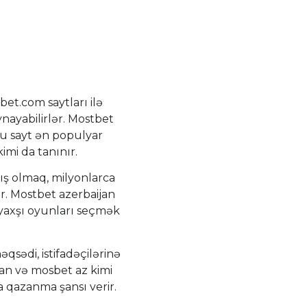
et.com saytları ilə
nayabilirlər. Mostbet
bu sayt ən populyar
imi da tanınır.
nış olmaq, milyonlarca
r. Mostbet azerbaijan
 yaxşı oyunları seçmək
sədi, istifadəçilərinə
an və mosbet az kimi
a qazanma şansı verir.