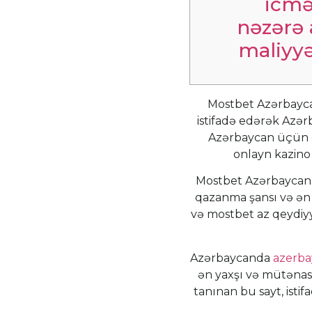
icmə
nəzərə 
maliyyə
Mostbet Azərbaycan
istifadə edərək Azər
Azərbaycan üçün qe
onlayn kazino 
Mostbet Azərbaycan ca
qazanma şansı və ən 
və mostbet az qeydiyy
Azərbaycanda
azerba
ən yaxşı və mütənas
tanınan bu sayt, isti