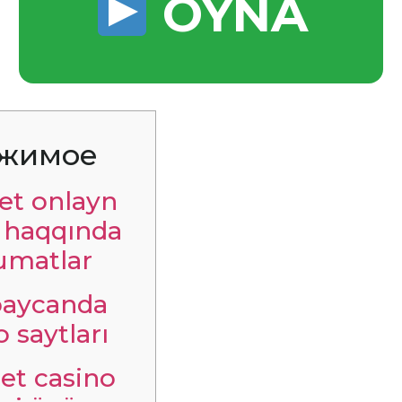
OYNA
жимое
et onlayn
 haqqında
umatlar
baycanda
 saytları
et casino