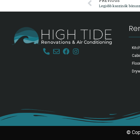
PREVIOUS
Re
Kitc
Cabi
Floo
Dryw
© Cop