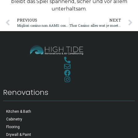
bleibt das Spiel spannend, sicher und vor allem
unterhaltsam.
PREVIOUS
NEXT
Migliori casino non AAMS: cosa sapere per giocare al sicuro
Thor Casino: alles wat je moet weten
Renovations
Kitchen & Bath
Cabinetry
Flooring
Drywall & Paint