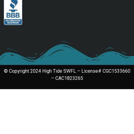
© Copyright 2024 High Tide SWFL – License# CGC1533660
– CAC1823265