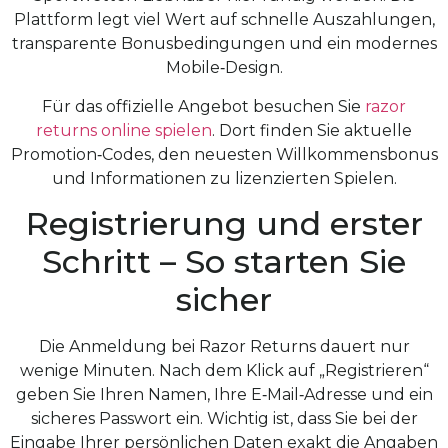
Plattform legt viel Wert auf schnelle Auszahlungen,
transparente Bonusbedingungen und ein modernes
Mobile‑Design.
Für das offizielle Angebot besuchen Sie
razor
returns online spielen
. Dort finden Sie aktuelle
Promotion‑Codes, den neuesten Willkommensbonus
und Informationen zu lizenzierten Spielen.
Registrierung und erster
Schritt – So starten Sie
sicher
Die Anmeldung bei Razor Returns dauert nur
wenige Minuten. Nach dem Klick auf „Registrieren“
geben Sie Ihren Namen, Ihre E‑Mail‑Adresse und ein
sicheres Passwort ein. Wichtig ist, dass Sie bei der
Eingabe Ihrer persönlichen Daten exakt die Angaben