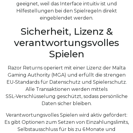
geeignet, weil das Interface intuitiv ist und
Hilfestellungen bei den Spielregeln direkt
eingeblendet werden.
Sicherheit, Lizenz &
verantwortungsvolles
Spielen
Razor Returns operiert mit einer Lizenz der Malta
Gaming Authority (MGA) und erfüllt die strengen
EU‑Standards für Datenschutz und Spielerschutz.
Alle Transaktionen werden mittels
SSL‑Verschlüsselung geschützt, sodass persönliche
Daten sicher bleiben.
Verantwortungsvolles Spielen wird aktiv gefördert:
Es gibt Optionen zum Setzen von Einzahlungslimits,
Selbstausschluss für bis zu 6 Monate und