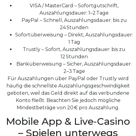
VISA / MasterCard – Sofortgutschrift,
Auszahlungsdauer: 1–2 Tage
PayPal – Schnell, Auszahlungsdauer: bis zu
24 Stunden
Sofortüberweisung – Direkt, Auszahlungsdauer:
1 Tag
Trustly – Sofort, Auszahlungsdauer: bis zu
12 Stunden
Banküberweisung – Sicher, Auszahlungsdauer:
2–3 Tage
Für Auszahlungen über PayPal oder Trustly wird
häufig die schnellste Auszahlungsgeschwindigkeit
geboten, weil das Geld direkt auf das verbundene
Konto fließt. Beachten Sie jedoch mögliche
Mindestbeträge von 20 € pro Auszahlung.
Mobile App & Live‑Casino
– Spielen unterwegs