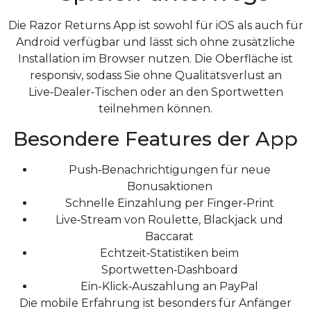
Die Razor Returns App ist sowohl für iOS als auch für
Android verfügbar und lässt sich ohne zusätzliche
Installation im Browser nutzen. Die Oberfläche ist
responsiv, sodass Sie ohne Qualitätsverlust an
Live‑Dealer‑Tischen oder an den Sportwetten
teilnehmen können.
Besondere Features der App
Push‑Benachrichtigungen für neue
Bonusaktionen
Schnelle Einzahlung per Finger‑Print
Live‑Stream von Roulette, Blackjack und
Baccarat
Echtzeit‑Statistiken beim
Sportwetten‑Dashboard
Ein-Klick‑Auszahlung an PayPal
Die mobile Erfahrung ist besonders für Anfänger