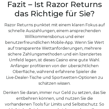
Fazit – Ist Razor Returns
das Richtige für Sie?
Razor Returns punktet mit einem klaren Fokus auf
schnelle Auszahlungen, einem ansprechenden
Willkommensbonus und einer
benutzerfreundlichen Mobile‑App. Wenn Sie Wert
auf transparente Wettanforderungen, mehrere
sichere Zahlungsmethoden und ein lizenziertes
Umfeld legen, ist dieses Casino eine gute Wahl.
Anfänger profitieren von der übersichtlichen
Oberfläche, während erfahrene Spieler die
Live‑Dealer‑Tische und Sportwetten‑Optionen zu
schätzen wissen.
Denken Sie daran, immer nur Geld zu setzen, das Sie
entbehren können, und nutzen Sie die
vorhandenen Tools für Limits und Selbstschutz. So