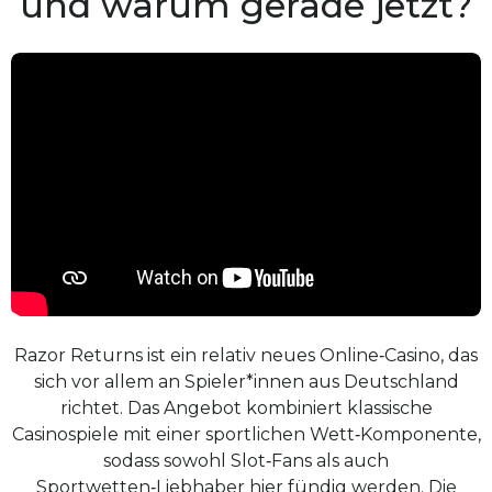
und warum gerade jetzt?
Razor Returns ist ein relativ neues Online‑Casino, das
sich vor allem an Spieler*innen aus Deutschland
richtet. Das Angebot kombiniert klassische
Casinospiele mit einer sportlichen Wett‑Komponente,
sodass sowohl Slot‑Fans als auch
Sportwetten‑Liebhaber hier fündig werden. Die