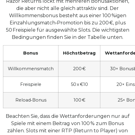
Razor Returns lockt mit mehreren Bonusaktionen,
die aber nicht alle gleich attraktiv sind. Der
Willkommensbonus besteht aus einer 100 %igen
Einzahlungsmatch‑Promotion bis zu 200 €, plus
50 Freispiele für ausgewählte Slots. Die wichtigsten
Bedingungen finden Sie in der Tabelle unten.
Bonus
Höchstbetrag
Wettanford
Willkommensmatch
200 €
30× Bonus
Freispiele
50 x €10
20× Eins
Reload‑Bonus
100 €
25× Bo
Beachten Sie, dass die Wettanforderungen nur auf
Spiele mit einem Beitrag von 100 % zum Bonus
zählen. Slots mit einer RTP (Return to Player) von