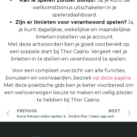
Kan ik spelen zonder bonus?
Ja, je kunt de
welkomstbonus uitschakelen in je
spelersdashboard.
Zijn er limieten voor verantwoord spelen?
Ja,
je kunt dagelijkse, wekelijkse en maandelijkse
limieten instellen via je account.
Met deze antwoorden ben je goed voorbereid op
een soepele start bij Thor Casino. Vergeet niet je
limieten in te stellen en verantwoord te spelen.
Voor een compleet overzicht van alle functies,
bonussen en voorwaarden, bezoek
op deze pagina
.
Met deze praktische gids ben je beter voorbereid om
een weloverwogen keuze te maken en veilig plezier
te hebben bij Thor Casino.
PREVIOUS
NEXT
Razor Returns online spielen: kompletter Guide zu Bonus, Zahlung & Sicherheit
Rocket Play Casino app and mobile guide for Australian players