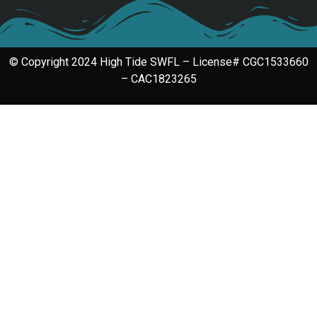
© Copyright 2024 High Tide SWFL – License# CGC1533660
– CAC1823265