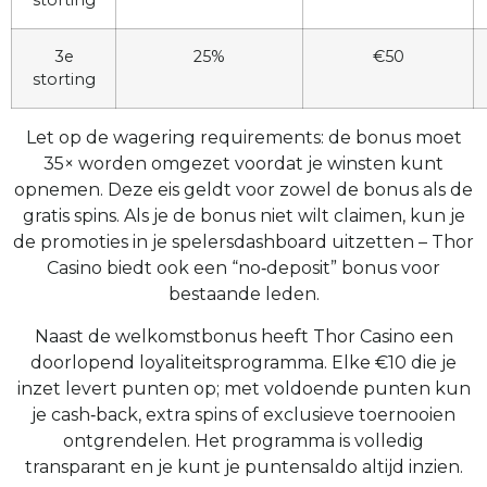
storting
3e
25%
€50
storting
Let op de wagering requirements: de bonus moet
35× worden omgezet voordat je winsten kunt
opnemen. Deze eis geldt voor zowel de bonus als de
gratis spins. Als je de bonus niet wilt claimen, kun je
de promoties in je spelersdashboard uitzetten – Thor
Casino biedt ook een “no‑deposit” bonus voor
bestaande leden.
Naast de welkomstbonus heeft Thor Casino een
doorlopend loyaliteitsprogramma. Elke €10 die je
inzet levert punten op; met voldoende punten kun
je cash‑back, extra spins of exclusieve toernooien
ontgrendelen. Het programma is volledig
transparant en je kunt je puntensaldo altijd inzien.