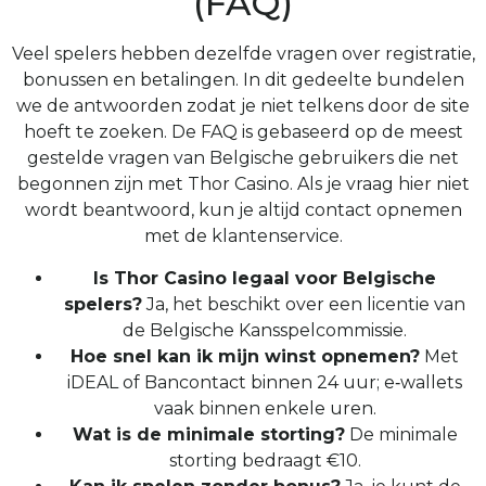
(FAQ)
Veel spelers hebben dezelfde vragen over registratie,
bonussen en betalingen. In dit gedeelte bundelen
we de antwoorden zodat je niet telkens door de site
hoeft te zoeken. De FAQ is gebaseerd op de meest
gestelde vragen van Belgische gebruikers die net
begonnen zijn met Thor Casino. Als je vraag hier niet
wordt beantwoord, kun je altijd contact opnemen
met de klantenservice.
Is Thor Casino legaal voor Belgische
spelers?
Ja, het beschikt over een licentie van
de Belgische Kansspelcommissie.
Hoe snel kan ik mijn winst opnemen?
Met
iDEAL of Bancontact binnen 24 uur; e‑wallets
vaak binnen enkele uren.
Wat is de minimale storting?
De minimale
storting bedraagt €10.