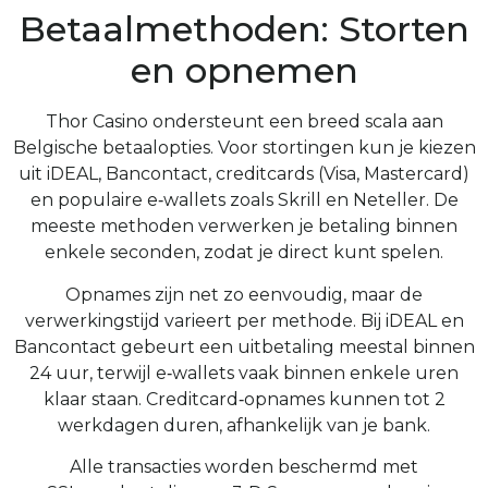
Betaalmethoden: Storten
en opnemen
Thor Casino ondersteunt een breed scala aan
Belgische betaalopties. Voor stortingen kun je kiezen
uit iDEAL, Bancontact, creditcards (Visa, Mastercard)
en populaire e‑wallets zoals Skrill en Neteller. De
meeste methoden verwerken je betaling binnen
enkele seconden, zodat je direct kunt spelen.
Opnames zijn net zo eenvoudig, maar de
verwerkingstijd varieert per methode. Bij iDEAL en
Bancontact gebeurt een uitbetaling meestal binnen
24 uur, terwijl e‑wallets vaak binnen enkele uren
klaar staan. Creditcard‑opnames kunnen tot 2
werkdagen duren, afhankelijk van je bank.
Alle transacties worden beschermd met