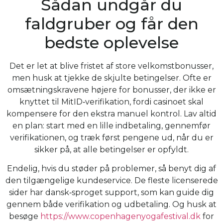
Sådan undgår du
faldgruber og får den
bedste oplevelse
Det er let at blive fristet af store velkomstbonusser,
men husk at tjekke de skjulte betingelser. Ofte er
omsætningskravene højere for bonusser, der ikke er
knyttet til MitID‑verifikation, fordi casinoet skal
kompensere for den ekstra manuel kontrol. Lav altid
en plan: start med en lille indbetaling, gennemfør
verifikationen, og træk først pengene ud, når du er
sikker på, at alle betingelser er opfyldt.
Endelig, hvis du støder på problemer, så benyt dig af
den tilgængelige kundeservice. De fleste licenserede
sider har dansk‑sproget support, som kan guide dig
gennem både verifikation og udbetaling. Og husk at
besøge
https://www.copenhagenyogafestival.dk
for