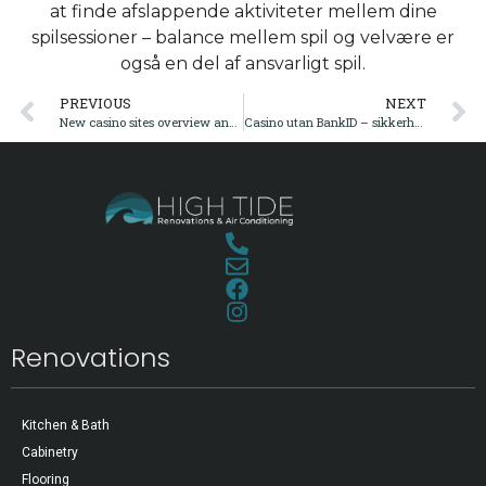
at finde afslappende aktiviteter mellem dine
spilsessioner – balance mellem spil og velvære er
også en del af ansvarligt spil.
PREVIOUS
NEXT
New casino sites overview and options for Irish players
Casino utan BankID – sikkerhedsguide og anmeldelser for danske spillere
Renovations
Kitchen & Bath
Cabinetry
Flooring