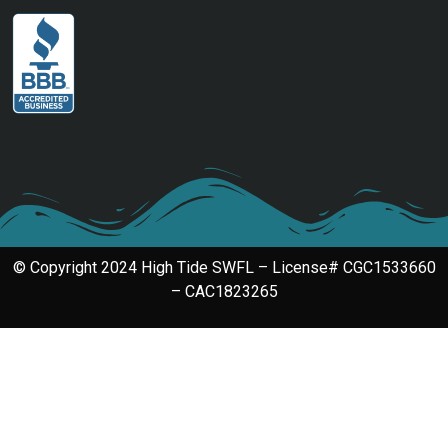
© Copyright 2024 High Tide SWFL – License# CGC1533660
– CAC1823265