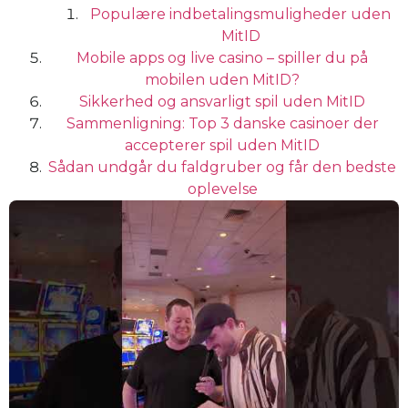
Populære indbetalingsmuligheder uden
MitID
Mobile apps og live casino – spiller du på
mobilen uden MitID?
Sikkerhed og ansvarligt spil uden MitID
Sammenligning: Top 3 danske casinoer der
accepterer spil uden MitID
Sådan undgår du faldgruber og får den bedste
oplevelse