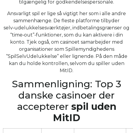
tilgængelig for godkendelsespersonale.
Ansvarligt spil er lige så vigtigt her som i alle andre
sammenhænge. De fleste platforme tilbyder
selv‑udelukkelsesværktøjer, indbetalingsgrænser og
“time‑out”‑funktioner, som du kan aktivere i din
konto. Tjek også, om casinoet samarbejder med
organisationer som Spillemyndighedens
“SpilSelvUdelukkelse” eller lignende. På den måde
kan du holde kontrollen, selvom du spiller uden
MitID.
Sammenligning: Top 3
danske casinoer der
accepterer
spil uden
MitID