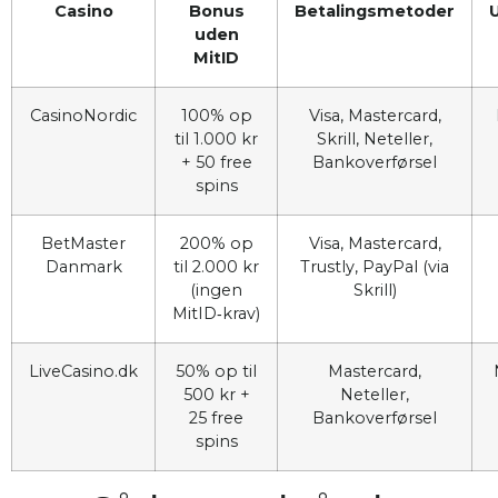
Casino
Bonus
Betalingsmetoder
uden
MitID
CasinoNordic
100% op
Visa, Mastercard,
til 1.000 kr
Skrill, Neteller,
+ 50 free
Bankoverførsel
spins
BetMaster
200% op
Visa, Mastercard,
Danmark
til 2.000 kr
Trustly, PayPal (via
(ingen
Skrill)
MitID‑krav)
LiveCasino.dk
50% op til
Mastercard,
500 kr +
Neteller,
25 free
Bankoverførsel
spins